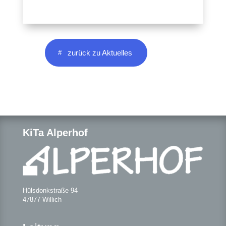
zurück zu Aktuelles
KiTa Alperhof
Hülsdonkstraße 94
47877 Willich