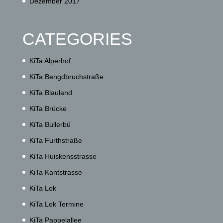
Dezember 2017
CATEGORIES
KiTa Alperhof
KiTa Bengdbruchstraße
KiTa Blauland
KiTa Brücke
KiTa Bullerbü
KiTa Furthstraße
KiTa Huiskensstrasse
KiTa Kantstrasse
KiTa Lok
KiTa Lok Termine
KiTa Pappelallee