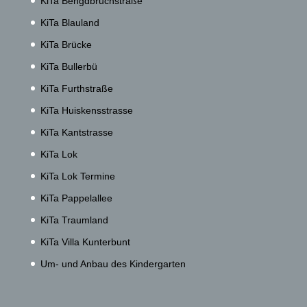
KiTa Bengdbruchstraße
KiTa Blauland
KiTa Brücke
KiTa Bullerbü
KiTa Furthstraße
KiTa Huiskensstrasse
KiTa Kantstrasse
KiTa Lok
KiTa Lok Termine
KiTa Pappelallee
KiTa Traumland
KiTa Villa Kunterbunt
Um- und Anbau des Kindergarten